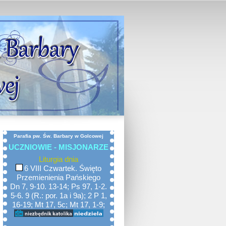
Parafia pw. Św. Barbary w Golcowej
UCZNIOWIE - MISJONARZE
Liturgia dnia
6 VIII Czwartek. Święto
Przemienienia Pańskiego
Dn 7, 9-10. 13-14; Ps 97, 1-2.
5-6. 9 (R.: por. 1a i 9a); 2 P 1,
16-19; Mt 17, 5c; Mt 17, 1-9;