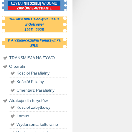
100 lat Kultu Dzieciątka Jezus
w Golcowej
1925 - 2025
V Archidiecezjalna Pielgrzymka
ERM
TRANSMISJA NA ŻYWO
O parafii
Kościół Parafialny
Kościół Filialny
Cmentarz Parafialny
Atrakcje dla turystów
Kościół zabytkowy
Lamus
Wydarzenia kulturalne