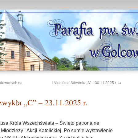
kodowanych na
I Niedziela Adwentu „A” – 30.11.2025 r.
→
wykła „C” – 23.11.2025 r.
stusa Króla Wszechświata – Święto patronalne
Młodzieży i Akcji Katolickiej. Po sumie wystawienie
do NSPJ i Akt poświęcenia. Za udział w tym