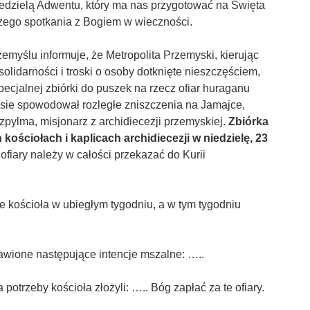
 Niedzielą Adwentu, który ma nas przygotować na Święta
zego spotkania z Bogiem w wieczności.
zemyślu informuje, że Metropolita Przemyski, kierując
olidarności i troski o osoby dotknięte nieszczęściem,
ecjalnej zbiórki do puszek na rzecz ofiar huraganu
zasie spowodował rozległe zniszczenia na Jamajce,
zpylma, misjonarz z archidiecezji przemyskiej.
Zbiórka
kościołach i kaplicach archidiecezji w niedzielę, 23
 ofiary należy w całości przekazać do Kurii
e kościoła w ubiegłym tygodniu, a w tym tygodniu
awione następujące intencje mszalne: …..
 potrzeby kościoła złożyli: ….. Bóg zapłać za te ofiary.