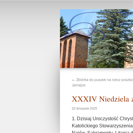
←
Zbiórka do puszek na rzecz posz
Jamajce
XXXIV Niedziela z
22 listopada 2025
1. Dzisiaj Uroczystość Chry
Katolickiego Stowarzyszenia 
Najśw. Sakramentu, Litania 