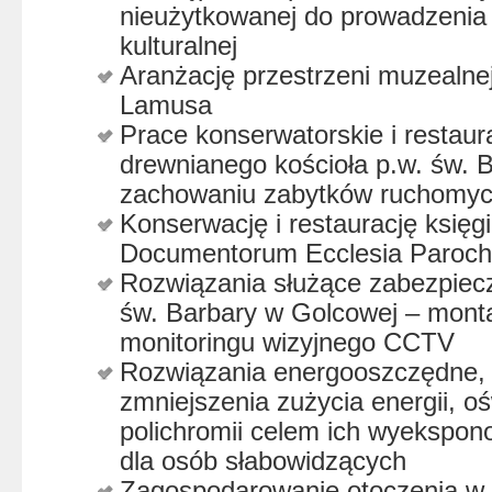
nieużytkowanej do prowadzenia 
kulturalnej
Aranżację przestrzeni muzealne
Lamusa
Prace konserwatorskie i restaur
drewnianego kościoła p.w. św. 
zachowaniu zabytków ruchomy
Konserwację i restaurację księgi
Documentorum Ecclesia Parochi
Rozwiązania służące zabezpiecz
św. Barbary w Golcowej – monta
monitoringu wizyjnego CCTV
Rozwiązania energooszczędne,
zmniejszenia zużycia energii, ośw
polichromii celem ich wyekspo
dla osób słabowidzących
Zagospodarowanie otoczenia w 