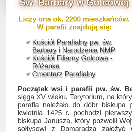
Św. Barbary w Golcowej
Liczy ona ok. 2200 mieszkańców.
W parafii znajdują się:
Kościół Parafialny pw. św.
Barbary i Narodzenia NMP
Kościół Filiarny Golcowa -
Różanka
Cmentarz Parafialny
Początek wsi i parafii pw. św. 
sięga XV wieku. Terytorium, na któr
parafia należało do dóbr biskupa
kwietnia 1425 r. pochodzi pierwszy
biskupa Janusza, który pozwolił Wo
sołtysowi z Domaradza założy