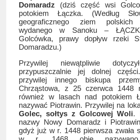
Domaradz
(dziś część wsi Golc
potokiem Łączka. (Według Słow
geograficznego ziem polskich
wydanego w Sanoku – ŁĄCZKA
Golcówka, prawy dopływ rzeki St
Domaradzu.)
Przywilej niewątpliwie dotyc
przypuszczalnie jej dolnej częś
przywilej innego biskupa przem
Chrząstowa, z 25 czerwca 1448 r
również w lasach nad potokiem Ł
nazywać Piotrawin. Przywilej na lok
Golec, sołtys z Golcowej Woli
.
nazwy Nowy Domaradz i Piotrawin 
gdyż już w r. 1448 pierwsza zwała 
w r. 1468 obie nazywano