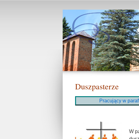
Duszpasterze
Pracujący w parafi
W pa
dusz