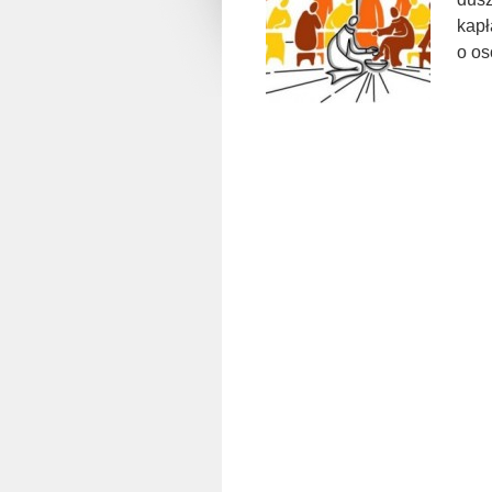
kapł
o os