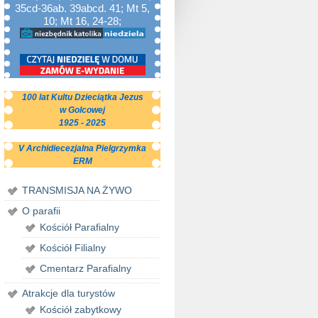
35cd-36ab. 39abcd. 41; Mt 5,
10; Mt 16, 24-28;
100 lat Kultu Dzieciątka Jezus
w Golcowej
1925 - 2025
V Archidiecezjalna Pielgrzymka
ERM
TRANSMISJA NA ŻYWO
O parafii
Kościół Parafialny
Kościół Filialny
Cmentarz Parafialny
Atrakcje dla turystów
Kościół zabytkowy