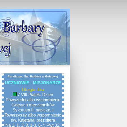
Parafia pw. Św. Barbary w Golcowej
UCZNIOWIE - MISJONARZE
Liturgia dnia
7 VIII Piątek. Dzień
Powszedni albo wspomnienie
świętych męczenników
Sykstusa II, papieża, i
Towarzyszy albo wspomnienie
św. Kajetana, prezbitera
Na 2, 1. 3; 3, 1-3. 6-7; Pwt 32,