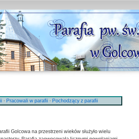
i
·
Pracowali w parafii
·
Pochodzący z parafii
rafii Golcowa na przestrzeni wieków służyło wielu
pasterzy. Parafia zaowocowała licznymi powołaniami