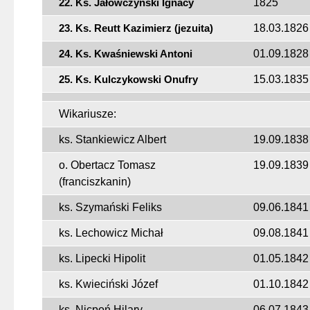
22. Ks. Jałowczyński Ignacy
1825
23. Ks. Reutt Kazimierz (jezuita)
18.03.1826
24. Ks. Kwaśniewski Antoni
01.09.1828
25. Ks. Kulczykowski Onufry
15.03.1835
Wikariusze:
ks. Stankiewicz Albert
19.09.1838
o. Obertacz Tomasz
19.09.1839
(franciszkanin)
ks. Szymański Feliks
09.06.1841
ks. Lechowicz Michał
09.08.1841
ks. Lipecki Hipolit
01.05.1842
ks. Kwieciński Józef
01.10.1842
ks. Nicpoń Hilary
06.07.1843