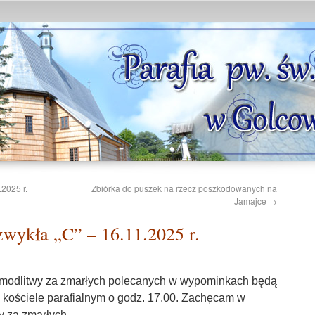
.2025 r.
Zbiórka do puszek na rzecz poszkodowanych na
Jamajce
→
wykła „C” – 16.11.2025 r.
i modlitwy za zmarłych polecanych w wypominkach będą
 kościele parafialnym o godz. 17.00. Zachęcam w
y za zmarłych.