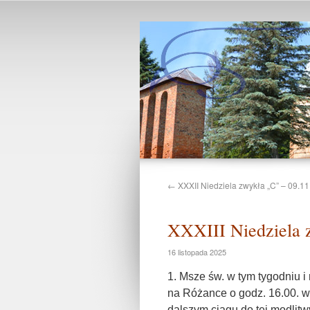
←
XXXII Niedziela zwykła „C” – 09.11
XXXIII Niedziela z
16 listopada 2025
1. Msze św. w tym tygodniu 
na Różance o godz. 16.00. w
dalszym ciągu do tej modlitw