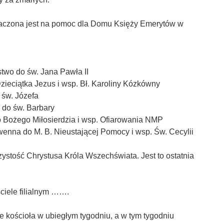
znaczona jest na pomoc dla Domu Księży Emerytów w
two do św. Jana Pawła II
ieciątka Jezus i wsp. Bł. Karoliny Kózkówny
 św. Józefa
 do św. Barbary
 Bożego Miłosierdzia i wsp. Ofiarowania NMP
enna do M. B. Nieustającej Pomocy i wsp. Św. Cecylii
zystość Chrystusa Króla Wszechświata. Jest to ostatnia
ciele filialnym …….
e kościoła w ubiegłym tygodniu, a w tym tygodniu