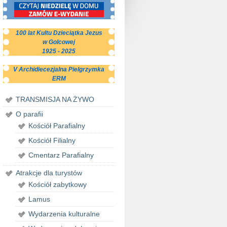
100 lat Kultu Dzieciątka Jezus
w Golcowej
1925 - 2025
V Archidiecezjalna Pielgrzymka
ERM
TRANSMISJA NA ŻYWO
O parafii
Kościół Parafialny
Kościół Filialny
Cmentarz Parafialny
Atrakcje dla turystów
Kościół zabytkowy
Lamus
Wydarzenia kulturalne