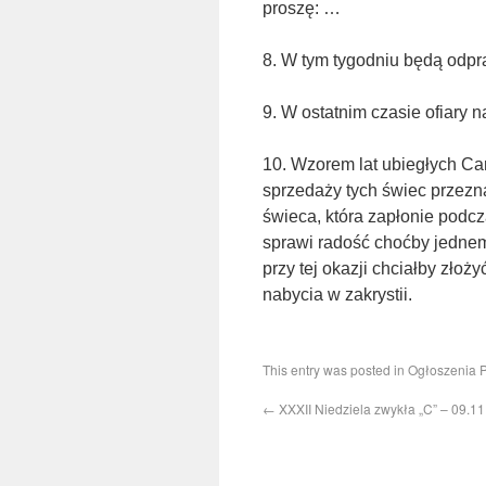
proszę: …
8. W tym tygodniu będą odpr
9. W ostatnim czasie ofiary n
10. Wzorem lat ubiegłych Ca
sprzedaży tych świec przezna
świeca, która zapłonie podcz
sprawi radość choćby jednem
przy tej okazji chciałby złoż
nabycia w zakrystii.
This entry was posted in
Ogłoszenia P
←
XXXII Niedziela zwykła „C” – 09.11