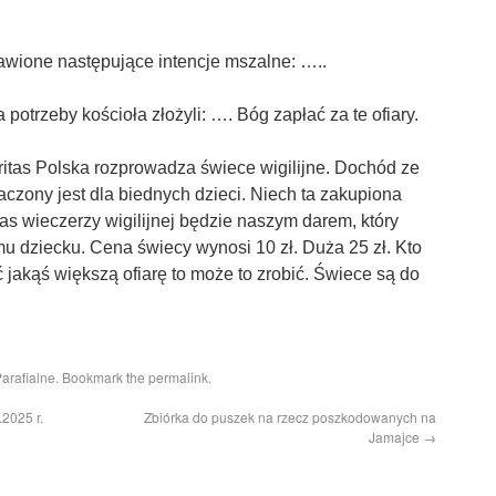
awione następujące intencje mszalne: …..
a potrzeby kościoła złożyli: …. Bóg zapłać za te ofiary.
ritas Polska rozprowadza świece wigilijne. Dochód ze
czony jest dla biednych dzieci. Niech ta zakupiona
as wieczerzy wigilijnej będzie naszym darem, który
u dziecku. Cena świecy wynosi 10 zł. Duża 25 zł. Kto
yć jakąś większą ofiarę to może to zrobić. Świece są do
arafialne
. Bookmark the
permalink
.
.2025 r.
Zbiórka do puszek na rzecz poszkodowanych na
Jamajce
→