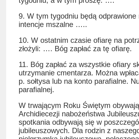
tygodniu, a w tym proszę: ….
9. W tym tygodniu będą odprawione 
intencje mszalne …..
10. W ostatnim czasie ofiarę na potr
złożyli: …. Bóg zapłać za tę ofiarę.
11. Bóg zapłać za wszystkie ofiary s
utrzymanie cmentarza. Można wpłac
p. sołtysa lub na konto parafialne. N
parafialnej.
W trwającym Roku Świętym obywają 
Archidiecezji nabożeństwa Jubileuszu
spotkania odbywają się w poszczegó
jubileuszowych. Dla rodzin z naszeg
pielgrzymka jubileuszowa, połączona