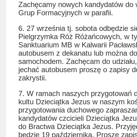
Zachęcamy nowych kandydatów do w
Grup Formacyjnych w parafii.
6. 27 września tj. sobota odbędzie si
Pielgrzymka Róż Różańcowych, w t
Sanktuarium MB w Kalwarii Pacławsk
autobusem z dekanatu lub można d
samochodem. Zachęcam do udziału, 
jechać autobusem proszę o zapisy d
zakrystii.
7. W ramach naszych przygotowań do 
kultu Dzieciątka Jezus w naszym koś
przygotowania duchowego zaprasz
kandydatów czcicieli Dzieciątka Jezu
do Bractwa Dzieciątka Jezus. Przyję
będzie 19 października. Proszę zapi