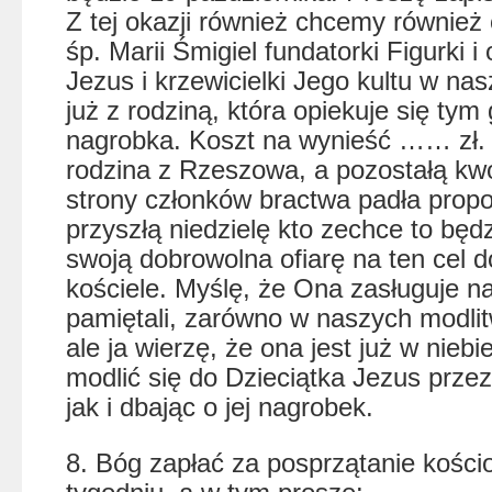
Z tej okazji również chcemy równie
śp. Marii Śmigiel fundatorki Figurki i
Jezus i krzewicielki Jego kultu w nasz
już z rodziną, która opiekuje się t
nagrobka. Koszt na wynieść …… zł.
rodzina z Rzeszowa, a pozostałą kwo
strony członków bractwa padła propo
przyszłą niedzielę kto zechce to będ
swoją dobrowolna ofiarę na ten cel d
kościele. Myślę, że Ona zasługuje na
pamiętali, zarówno w naszych modlit
ale ja wierzę, że ona jest już w nie
modlić się do Dzieciątka Jezus przez
jak i dbając o jej nagrobek.
8. Bóg zapłać za posprzątanie kości