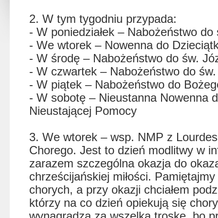
2. W tym tygodniu przypada:
- W poniedziałek – Nabożeństwo do
- We wtorek – Nowenna do Dzieciąt
- W środę – Nabożeństwo do św. Józ
- W czwartek – Nabożeństwo do św.
- W piątek – Nabożeństwo do Bożego
- W sobotę – Nieustanna Nowenna d
Nieustającej Pomocy
3. We wtorek – wsp. NMP z Lourdes
Chorego. Jest to dzień modlitwy w in
zarazem szczególna okazja do okaz
chrześcijańskiej miłości. Pamiętajm
chorych, a przy okazji chciałem pod
którzy na co dzień opiekują się chor
wynagradza za wszelką troskę, bo pr