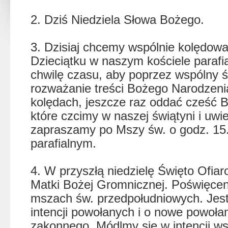
2. Dziś Niedziela Słowa Bożego.
3. Dzisiaj chcemy wspólnie kolędo
Dzieciątku w naszym kościele paraf
chwilę czasu, aby poprzez wspólny 
rozważanie treści Bożego Narodzeni
kolędach, jeszcze raz oddać cześć 
które czcimy w naszej świątyni i uwi
zapraszamy po Mszy św. o godz. 15.
parafialnym.
4. W przyszłą niedzielę Święto Ofia
Matki Bożej Gromnicznej. Poświęcen
mszach św. przedpołudniowych. Jest
intencji powołanych i o nowe powołan
zakonnego. Módlmy się w intencji ws