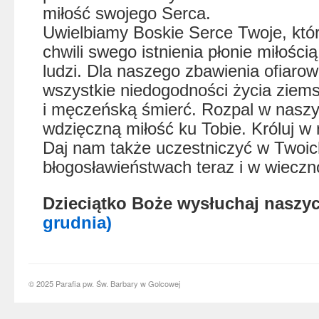
miłość swojego Serca.
Uwielbiamy Boskie Serce Twoje, któr
chwili swego istnienia płonie miłośc
ludzi. Dla naszego zbawienia ofiarow
wszystkie niedogodności życia ziems
i męczeńską śmierć. Rozpal w nasz
wdzięczną miłość ku Tobie. Króluj w 
Daj nam także uczestniczyć w Twoic
błogosławieństwach teraz i w wieczn
Dzieciątko Boże wysłuchaj nasz
grudnia)
© 2025 Parafia pw. Św. Barbary w Golcowej