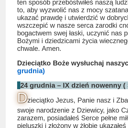
ten sposób przebóstwiłeś naszą ludz
to, aby wyzwolić nas z mocy szatan
ukazać prawdę i utwierdzić w dobryc
wszczepić w nasze serca zarodki cn
bogactwem swej łaski, uczynić nas 
Bożymi i dziedzicami życia wieczneg
chwale. Amen.
Dzieciątko Boże wysłuchaj nasz
grudnia)
24 grudnia – IX dzień nowenny 
D
zieciątko Jezus, Panie nasz i Zba
swoje narodzenie z Dziewicy, jako C
zarazem, posiadałeś Serce pełne mił
pieluszki i złożony w żłobie ukazał