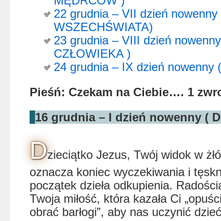
MĘDRCÓW )
22 grudnia – VII dzień nowenny
WSZECHŚWIATA)
23 grudnia – VIII dzień nowe
CZŁOWIEKA )
24 grudnia – IX dzień nowenn
Pieśń: Czekam na Ciebie…. 1 zwr
16 grudnia – I dzień nowenny ( 
D
zieciątko Jezus, Twój widok w żł
oznacza koniec wyczekiwania i tęskn
początek dzieła odkupienia. Radości
Twoja miłość, która kazała Ci „opuści
obrać barłogi”, aby nas uczynić dzie