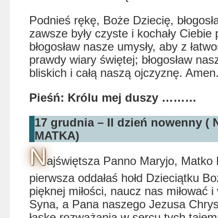
Podnieś rękę, Boże Dziecię, błogosł
zawsze były czyste i kochały Ciebie
błogosław nasze umysły, aby z łatwo
prawdy wiary świętej; błogosław nas
bliskich i całą naszą ojczyznę. Amen
Pieśń: Królu mej duszy ………
17 grudnia – II dzień nowenny
MATKA)
N
ajświętsza Panno Maryjo, Matko 
pierwsza oddałaś hołd Dzieciątku B
pięknej miłości, naucz nas miłować i
Syna, a Pana naszego Jezusa Chry
łaskę rozważania w sercu tych tajem