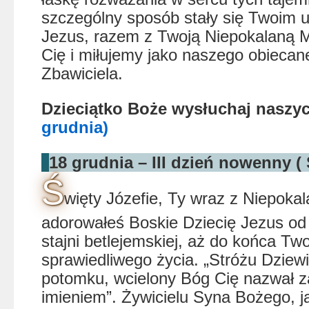
szczególny sposób stały się Twoim u
Jezus, razem z Twoją Niepokalaną 
Cię i miłujemy jako naszego obieca
Zbawiciela.
Dzieciątko Boże wysłuchaj nasz
grudnia)
18 grudnia – III dzień nowenny 
Ś
więty Józefie, Ty wraz z Niepoka
adorowałeś Boskie Dziecię Jezus od
stajni betlejemskiej, aż do końca Tw
sprawiedliwego życia. „Stróżu Dziewi
potomku, wcielony Bóg Cię nazwał 
imieniem”. Żywicielu Syna Bożego, ja