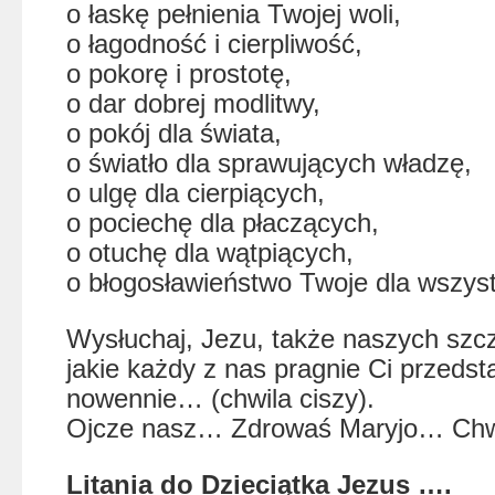
o łaskę pełnienia Twojej woli,
o łagodność i cierpliwość,
o pokorę i prostotę,
o dar dobrej modlitwy,
o pokój dla świata,
o światło dla sprawujących władzę,
o ulgę dla cierpiących,
o pociechę dla płaczących,
o otuchę dla wątpiących,
o błogosławieństwo Twoje dla wszystk
Wysłuchaj, Jezu, także naszych szc
jakie każdy z nas pragnie Ci przedst
nowennie… (chwila ciszy).
Ojcze nasz… Zdrowaś Maryjo… Chw
Litania do Dzieciątka Jezus ….