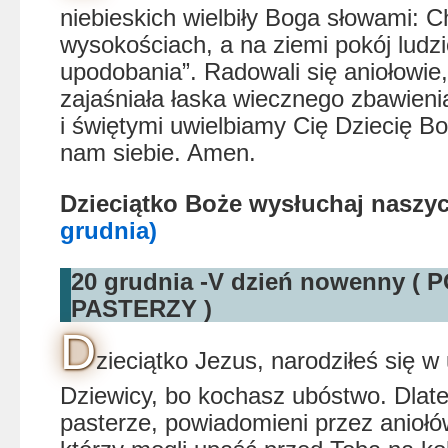
niebieskich wielbiły Boga słowami: 
wysokościach, a na ziemi pokój ludz
upodobania”. Radowali się aniołowie
zajaśniała łaska wiecznego zbawieni
i świętymi uwielbiamy Cię Dziecię Bo
nam siebie. Amen.
Dzieciątko Boże wysłuchaj nasz
grudnia)
20 grudnia -V dzień nowenny (
PASTERZY )
D
zieciątko Jezus, narodziłeś się w
Dziewicy, bo kochasz ubóstwo. Dlate
pasterze, powiadomieni przez aniołów