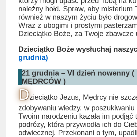
którzy mogli upaść przed Tobą na ko
należny hołd. Spraw, aby misterium
również w naszym życiu było drogo
Wraz z ubogimi i prostymi pasterzam
Dzieciątko Boże, za Twoje zbawcze
Dzieciątko Boże wysłuchaj nasz
grudnia)
21 grudnia – VI dzień nowenny
MĘDRCÓW )
D
zieciątko Jezus, Mędrcy nie szczę
zdobywaniu wiedzy, w poszukiwaniu 
Twoim narodzeniu kazała im podjąć t
podróży, która przywiodła ich do Cie
odwiecznej. Przekonani o tym, upadl