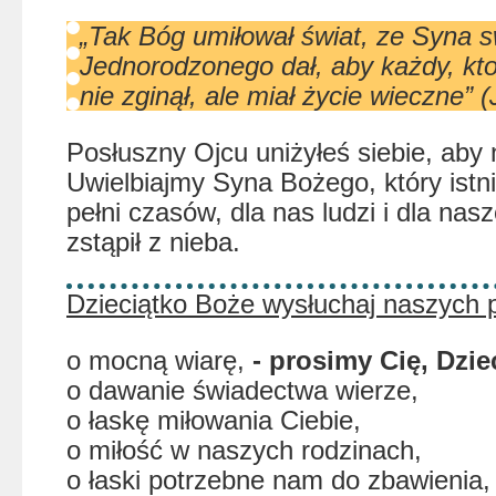
„Tak Bóg umiłował świat, ze Syna 
Jednorodzonego dał, aby każdy, kto
nie zginął, ale miał życie wieczne” (
Posłuszny Ojcu uniżyłeś siebie, aby
Uwielbiajmy Syna Bożego, który istn
pełni czasów, dla nas ludzi i dla na
zstąpił z nieba.
Dzieciątko Boże wysłuchaj naszych 
o mocną wiarę,
- prosimy Cię, Dzie
o dawanie świadectwa wierze,
o łaskę miłowania Ciebie,
o miłość w naszych rodzinach,
o łaski potrzebne nam do zbawienia,