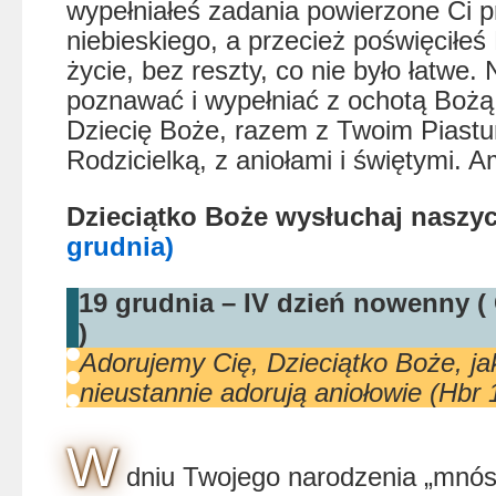
wypełniałeś zadania powierzone Ci p
niebieskiego, a przecież poświęciłeś
życie, bez reszty, co nie było łatwe.
poznawać i wypełniać z ochotą Bożą
Dziecię Boże, razem z Twoim Piast
Rodzicielką, z aniołami i świętymi. 
Dzieciątko Boże wysłuchaj nasz
grudnia)
19 grudnia – IV dzień nowenny
)
Adorujemy Cię, Dzieciątko Boże, jak
nieustannie adorują aniołowie (Hbr 1
W
dniu Twojego narodzenia „mnó