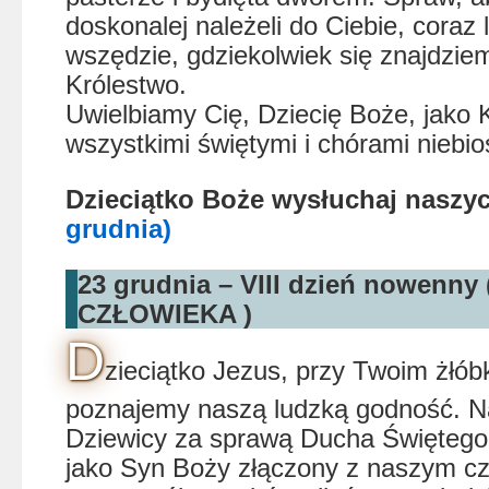
doskonalej należeli do Ciebie, coraz le
wszędzie, gdziekolwiek się znajdziem
Królestwo.
Uwielbiamy Cię, Dziecię Boże, jako 
wszystkimi świętymi i chórami niebi
Dzieciątko Boże wysłuchaj nasz
grudnia)
23 grudnia – VIII dzień nowenn
CZŁOWIEKA )
D
zieciątko Jezus, przy Twoim żłóbk
poznajemy naszą ludzką godność. N
Dziewicy za sprawą Ducha Świętego
jako Syn Boży złączony z naszym c