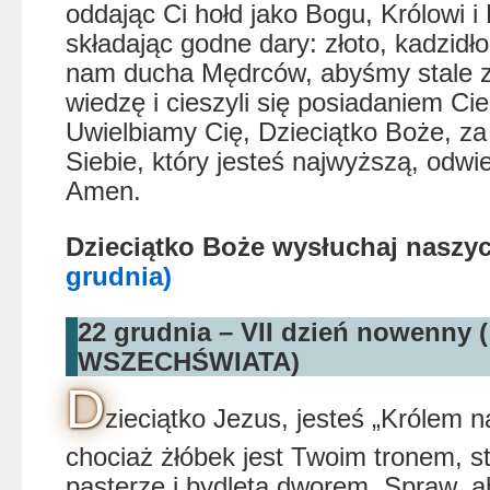
oddając Ci hołd jako Bogu, Królowi i
składając godne dary: złoto, kadzidło 
nam ducha Mędrców, abyśmy stale z
wiedzę i cieszyli się posiadaniem Cie
Uwielbiamy Cię, Dzieciątko Boże, za
Siebie, który jesteś najwyższą, odw
Amen.
Dzieciątko Boże wysłuchaj nasz
grudnia)
22 grudnia – VII dzień nowenny
WSZECHŚWIATA)
D
zieciątko Jezus, jesteś „Królem n
chociaż żłóbek jest Twoim tronem, s
pasterze i bydlęta dworem. Spraw, 