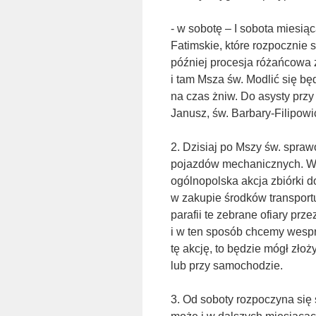
- w sobotę – I sobota miesi
Fatimskie, które rozpocznie s
później procesja różańcowa z
i tam Msza św. Modlić się b
na czas żniw. Do asysty przy 
Janusz, św. Barbary-Filipow
2. Dzisiaj po Mszy św. spra
pojazdów mechanicznych. W 
ogólnopolska akcja zbiórki d
w zakupie środków transport
parafii te zebrane ofiary pr
i w ten sposób chcemy wesprz
tę akcję, to będzie mógł zło
lub przy samochodzie.
3. Od soboty rozpoczyna się 