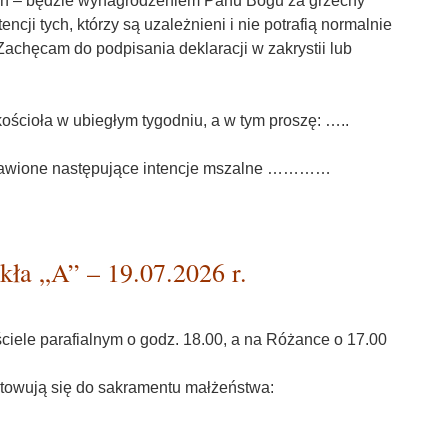
ch – będzie wynagrodzeniem Panu Bogu za grzechy
tencji tych, którzy są uzależnieni i nie potrafią normalnie
achęcam do podpisania deklaracji w zakrystii lub
kościoła w ubiegłym tygodniu, a w tym proszę: …..
prawione następujące intencje mszalne …………
ła „A” – 19.07.2026 r.
ciele parafialnym o godz. 18.00, a na Różance o 17.00
towują się do sakramentu małżeństwa: