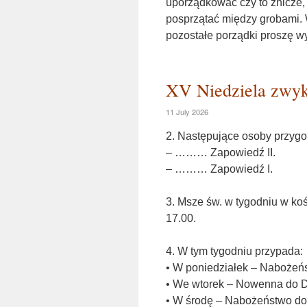
uporządkować czy to znicze, 
posprzątać między grobami. 
pozostałe porządki proszę w
XV Niedziela zwykł
11 July 2026
2. Następujące osoby przygo
– ……… Zapowiedź II.
– ……… Zapowiedź I.
3. Msze św. w tygodniu w koś
17.00.
4. W tym tygodniu przypada:
• W poniedziałek – Nabożeńs
• We wtorek – Nowenna do D
• W środę – Nabożeństwo do