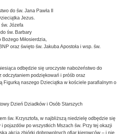
two do św. Jana Pawła II
zieciątka Jezus.
 św. Józefa
do św. Barbary
 Bożego Miłosierdzia,
NP oraz święto św. Jakuba Apostoła i wsp. św.
 miesiąca odbędzie się uroczyste nabożeństwo do
z odczytaniem podziękowań i próśb oraz
Figurką naszego Dzieciątka w kościele parafialnym o
atowy Dzień Dziadków i Osób Starszych
m św. Krzysztofa, w najbliższą niedzielę odbędzie się
i pojazdów po wszystkich Mszach św. Przy tej okazji
ka akcja zbiórki dobrowolnych ofiar kierowców – i nie