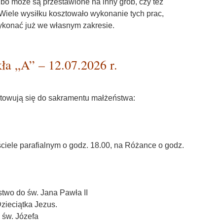
bo może są przestawione na inny grób, czy też
Wiele wysiłku kosztowało wykonanie tych prac,
ykonać już we własnym zakresie.
a „A” – 12.07.2026 r.
towują się do sakramentu małżeństwa:
ciele parafialnym o godz. 18.00, na Różance o godz.
two do św. Jana Pawła II
zieciątka Jezus.
 św. Józefa