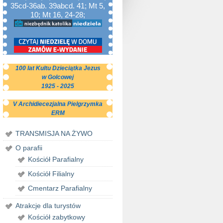
35cd-36ab. 39abcd. 41; Mt 5,
10; Mt 16, 24-28;
100 lat Kultu Dzieciątka Jezus
w Golcowej
1925 - 2025
V Archidiecezjalna Pielgrzymka
ERM
TRANSMISJA NA ŻYWO
O parafii
Kościół Parafialny
Kościół Filialny
Cmentarz Parafialny
Atrakcje dla turystów
Kościół zabytkowy