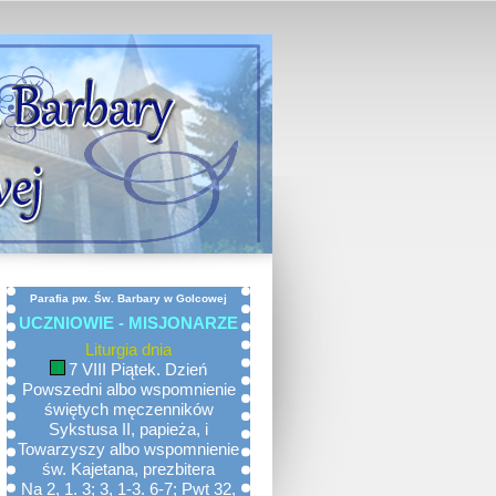
Parafia pw. Św. Barbary w Golcowej
UCZNIOWIE - MISJONARZE
Liturgia dnia
7 VIII Piątek. Dzień
Powszedni albo wspomnienie
świętych męczenników
Sykstusa II, papieża, i
Towarzyszy albo wspomnienie
św. Kajetana, prezbitera
Na 2, 1. 3; 3, 1-3. 6-7; Pwt 32,