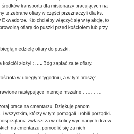
 środków transportu dla misjonarzy pracujących na
 te zebrane ofiary w części przeznaczyli dla ks.
w Ekwadorze. Kto chciałby włączyć się w tę akcję, to
rowolną ofiarę do puszki przed kościołem lub przy
iegłą niedzielę ofiary do puszki.
 kościół złożyli: ….. Bóg zapłać za te ofiary.
kościoła w ubiegłym tygodniu, a w tym proszę: …..
dprawione następujące intencje mszalne …………
oraj prace na cmentarzu. Dziękuję panom
i wszystkim, którzy w tym pomagali i robili porządki.
 posprzątania zwłaszcza w okolicy wycinanych drzew.
kich na cmentarzu, pomodlić się za nich i