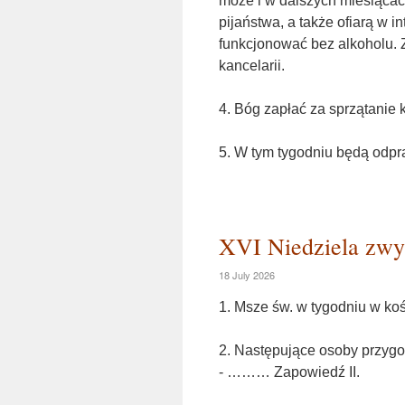
może i w dalszych miesiąca
pijaństwa, a także ofiarą w in
funkcjonować bez alkoholu. Z
kancelarii.
4. Bóg zapłać za sprzątanie 
5. W tym tygodniu będą od
XVI Niedziela zwyk
18 July 2026
1. Msze św. w tygodniu w koś
2. Następujące osoby przygo
- ……… Zapowiedź II.