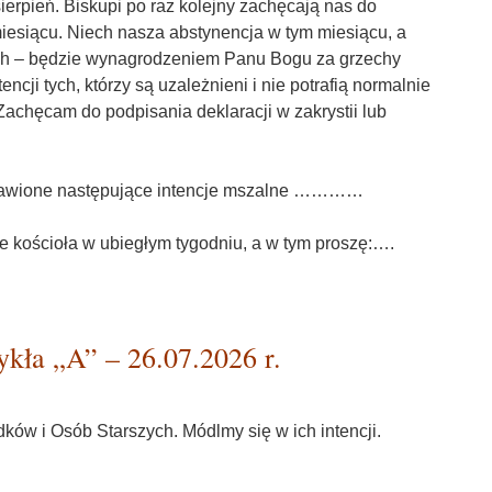
sierpień. Biskupi po raz kolejny zachęcają nas do
miesiącu. Niech nasza abstynencja w tym miesiącu, a
ch – będzie wynagrodzeniem Panu Bogu za grzechy
tencji tych, którzy są uzależnieni i nie potrafią normalnie
achęcam do podpisania deklaracji w zakrystii lub
prawione następujące intencje mszalne …………
e kościoła w ubiegłym tygodniu, a w tym proszę:….
kła „A” – 26.07.2026 r.
ków i Osób Starszych. Módlmy się w ich intencji.