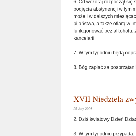
6. Od wczoraj rozpoczął się 
podjęcia abstynencji w tym 
może i w dalszych miesiąca
pijaństwa, a także ofiarą w in
funkcjonować bez alkoholu. Z
kancelarii.
7. W tym tygodniu będą od
8. Bóg zapłać za posprzątani
XVII Niedziela zwy
25 July 2026
2. Dziś światowy Dzień Dziad
3. W tym tygodniu przypada: