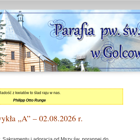
Radość z kwiatów to ślad raju w nas.
Philipp Otto Runge
ykła „A” – 02.08.2026 r.
w. Sakramentu i adoracja od Mszy św. porannej do