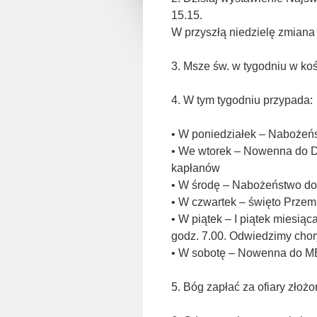
15.15.
W przyszłą niedzielę zmian
3. Msze św. w tygodniu w koś
4. W tym tygodniu przypada:
• W poniedziałek – Nabożeńs
• We wtorek – Nowenna do Dz
kapłanów
• W środę – Nabożeństwo do
• W czwartek – święto Przem
• W piątek – I piątek miesią
godz. 7.00. Odwiedzimy chor
• W sobotę – Nowenna do M
5. Bóg zapłać za ofiary złoż