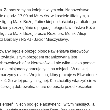
ąca. Zapraszamy na kolejne w tym roku Nabożeństwo
ię o godz. 17.00 od Mszy św. w kościele filialnym, a
 figurą Matki Bożej Fatimskiej do kościoła parafialnego
ędziemy szczególnie o pogodę i błogosławieństwo Boże
figurze Matki Bożej proszę Róże: św. Moniki Alicji
icz Barbary i NSPJ -Bacior Mieczysławy.
wowany będzie obrzęd błogosławieństwa kierowców i
związku z tym obrzędem organizowana jest
obrowolnych ofiar kierowców – i nie tylko – jako pomoc
u dla misjonarzy pracujących na misjach. W naszej
zeznaczymy dla ks. Wojciecha, który pracuje w Ekwadorze
eć Go w tej pracy misyjnej. Kto chciałby włączyć się w
żyć swoją dobrowolną ofiarę do puszki przed kościołem
sierpień. Niech podjęcie abstynencji w tym miesiącu, a